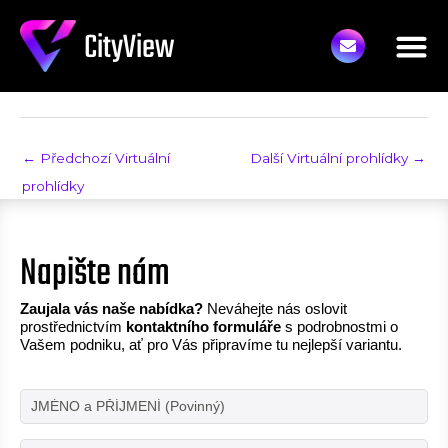
MBN elektronářadí
Přeskočit
CityView
na
Napsal
Tomáš Kůrka
/
19. 9. 2024
obsah
←
Předchozí Virtuální
Další Virtuální prohlídky
→
prohlídky
Napište nám
Zaujala vás naše nabídka?
Neváhejte nás oslovit
prostřednictvím
kontaktního formuláře
s podrobnostmi o
Vašem podniku, ať pro Vás připravíme tu nejlepší variantu.