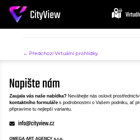
Květiny Bílá Lilie
Přeskočit
CityView
na
Virtuál
Napsal
Tomáš Kůrka
/
19. 9. 2024
obsah
←
Předchozí Virtuální prohlídky
Napište nám
Zaujala vás naše nabídka?
Neváhejte nás oslovit prostřednict
kontaktního formuláře
s podrobnostmi o Vašem podniku, ať p
připravíme tu nejlepší variantu.
info@cityview.cz
OMEGA ART AGENCY s.r.o.