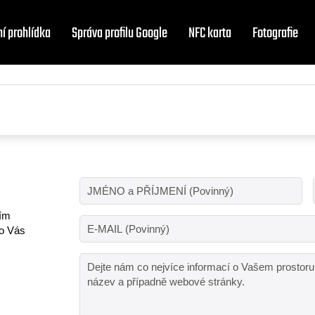
ní prohlídka
Správa profilu Google
NFC karta
Fotografie
vím
ro Vás